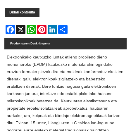
Bidali kontsulta
Facebook
X
WhatsApp
Pinterest
LinkedIn
Share
Produktuaren Deskribapena
Elektronikako kautxuzko juntak etileno propileno dieno
monomeroko (EPDM) kautxuzko materialarekin egindako
eraztun formako piezak dira eta moldeak konformatuz ekoizten
direnak, gailu elektronikoak zigilatzeko eta babesteko
erabiltzen direnak. Bere funtzio nagusia gailu elektronikoen
karkasen juntura, interfaze edo estalki-plaketako hutsune
mikroskopikoak betetzea da. Kautxuaren elastikotasuna eta
propietate eroale/isolatzaileak aprobetxatuz, hautsaren
aurkako, ura, kolpeak eta blindaje elektromagnetikoak lortzen
ditu. Txinan, 15 urtez, Liangju-ren I+G taldea lan-ingurune
gogorrei aurre egiteko material tradizionalak gainditzen