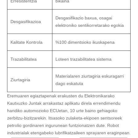
Erresistentzia
bikaina
Desgasifikazio baxua, osagai
Desgasifikazioa
elektroniko sentikorretarako egokia
Kalitate Kontrola
%100 dimentsioko ikuskapena
Trazabilitatea
Loteen trazabilitatea sistema
Materialaren ziurtagiria eskuragarri
Ziurtagiria
dago eskatuta
Eremuaren egiaztapenak erakusten du Elektronikarako
Kautxuzko Juntak arrakastaz aplikatu direla errendimendu
handiko automozioko ECUetan, 10 urte baino gehiagoko
zerbitzu-bizitzarekin. Itsasoko zulaketa-ekipoen sentsoreek
petrolio gordinaren ingurunean funtzionatzen dute. Robot
industrialak etengabeko lubrifikatzaileen sprayaren eraginpean.