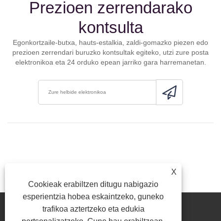
Prezioen zerrendarako
kontsulta
Egonkortzaile-butxa, hauts-estalkia, zaldi-gomazko piezen edo
prezioen zerrendari buruzko kontsultak egiteko, utzi zure posta
elektronikoa eta 24 orduko epean jarriko gara harremanetan.
X
Cookieak erabiltzen ditugu nabigazio
esperientzia hobea eskaintzeko, guneko
trafikoa aztertzeko eta edukia