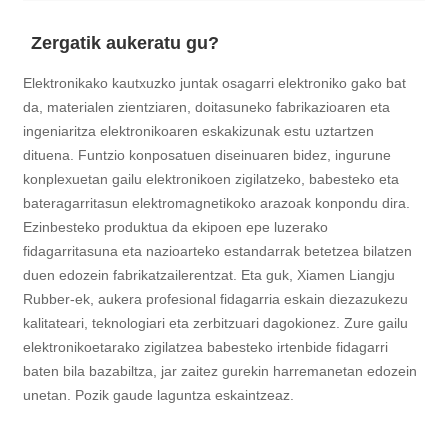
Zergatik aukeratu gu?
Elektronikako kautxuzko juntak osagarri elektroniko gako bat
da, materialen zientziaren, doitasuneko fabrikazioaren eta
ingeniaritza elektronikoaren eskakizunak estu uztartzen
dituena. Funtzio konposatuen diseinuaren bidez, ingurune
konplexuetan gailu elektronikoen zigilatzeko, babesteko eta
bateragarritasun elektromagnetikoko arazoak konpondu dira.
Ezinbesteko produktua da ekipoen epe luzerako
fidagarritasuna eta nazioarteko estandarrak betetzea bilatzen
duen edozein fabrikatzailerentzat. Eta guk, Xiamen Liangju
Rubber-ek, aukera profesional fidagarria eskain diezazukezu
kalitateari, teknologiari eta zerbitzuari dagokionez. Zure gailu
elektronikoetarako zigilatzea babesteko irtenbide fidagarri
baten bila bazabiltza, jar zaitez gurekin harremanetan edozein
unetan. Pozik gaude laguntza eskaintzeaz.