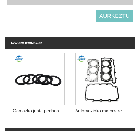
Lotutako produktuak
Gomazko junta pertsonalizatua
Automozioko motorraren junta