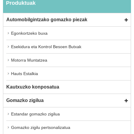
Produktuak
Automobilgintzako gomazko piezak
Egonkortzeko buxa
Esekidura eta Kontrol Besoen Butxak
Motorra Muntatzea
Hauts Estalkia
Kautxuzko konposatua
Gomazko zigilua
Estandar gomazko zigilua
Gomazko zigilu pertsonalizatua