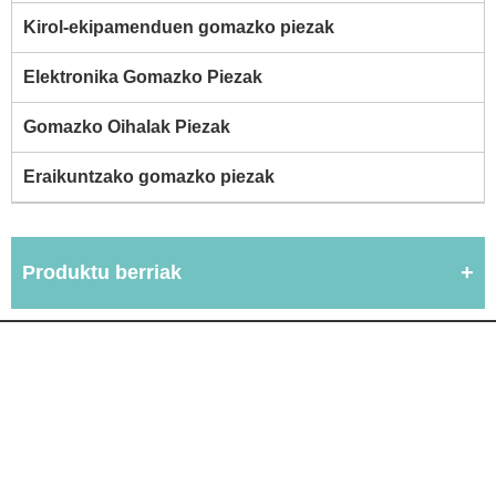
Kirol-ekipamenduen gomazko piezak
Elektronika Gomazko Piezak
Gomazko Oihalak Piezak
Eraikuntzako gomazko piezak
Produktu berriak