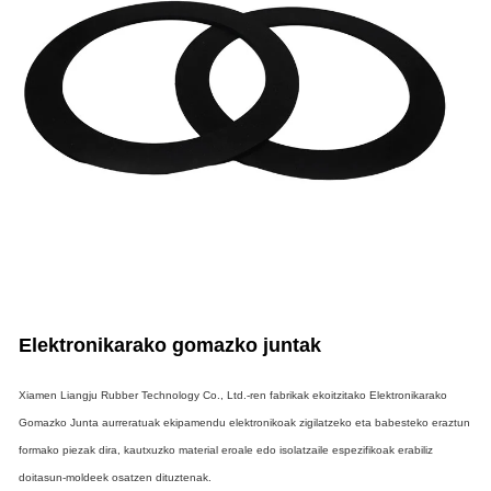
Elektronikarako gomazko juntak
Xiamen Liangju Rubber Technology Co., Ltd.-ren fabrikak ekoitzitako Elektronikarako
Gomazko Junta aurreratuak ekipamendu elektronikoak zigilatzeko eta babesteko eraztun
formako piezak dira, kautxuzko material eroale edo isolatzaile espezifikoak erabiliz
doitasun-moldeek osatzen dituztenak.