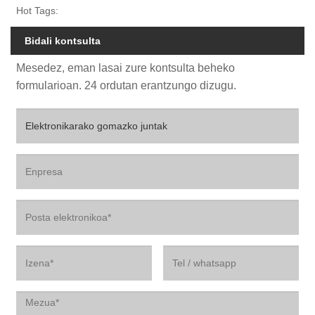
Hot Tags:
Bidali kontsulta
Mesedez, eman lasai zure kontsulta beheko
formularioan. 24 ordutan erantzungo dizugu.