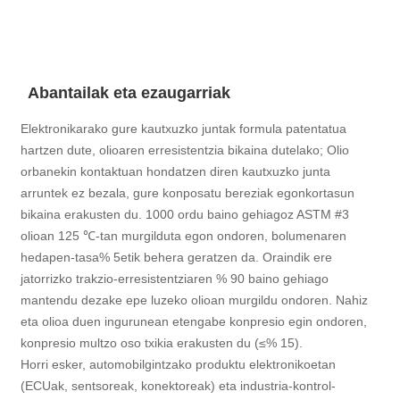
Abantailak eta ezaugarriak
Elektronikarako gure kautxuzko juntak formula patentatua
hartzen dute, olioaren erresistentzia bikaina dutelako; Olio
orbanekin kontaktuan hondatzen diren kautxuzko junta
arruntek ez bezala, gure konposatu bereziak egonkortasun
bikaina erakusten du. 1000 ordu baino gehiagoz ASTM #3
olioan 125 ℃-tan murgilduta egon ondoren, bolumenaren
hedapen-tasa% 5etik behera geratzen da. Oraindik ere
jatorrizko trakzio-erresistentziaren % 90 baino gehiago
mantendu dezake epe luzeko olioan murgildu ondoren. Nahiz
eta olioa duen ingurunean etengabe konpresio egin ondoren,
konpresio multzo oso txikia erakusten du (≤% 15).
Horri esker, automobilgintzako produktu elektronikoetan
(ECUak, sentsoreak, konektoreak) eta industria-kontrol-