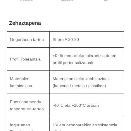
Zehaztapena
Gogortasun tartea
Shore A 30-90
±0,05 mm arteko tolerantzia duten
Profil Tolerantzia
profil pertsonalizatuak
Materialen
Material anitzeko konbinazioak
konbinazioa
(kautxua / metala / plastikoa)
Funtzionamendu-
-40°C eta +200°C artean
tenperatura-tartea
Ingurumen
UV eta ozonoarekiko erresistentzia