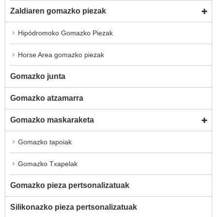
Zaldiaren gomazko piezak
Hipódromoko Gomazko Piezak
Horse Area gomazko piezak
Gomazko junta
Gomazko atzamarra
Gomazko maskaraketa
Gomazko tapoiak
Gomazko Txapelak
Gomazko pieza pertsonalizatuak
Silikonazko pieza pertsonalizatuak