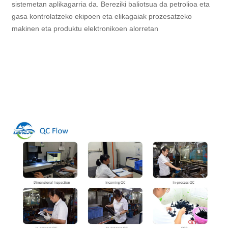
sistemetan aplikagarria da. Bereziki baliotsua da petrolioa eta
gasa kontrolatzeko ekipoen eta elikagaiak prozesatzeko
makinen eta produktu elektronikoen alorretan