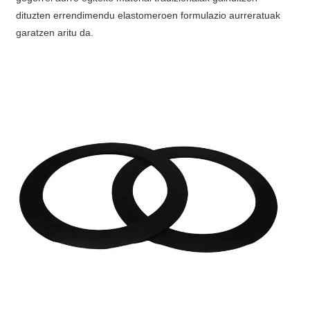
dituzten errendimendu elastomeroen formulazio aurreratuak
garatzen aritu da.