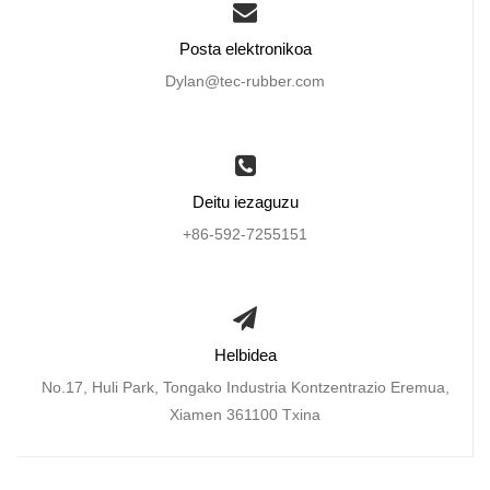
Posta elektronikoa
Dylan@tec-rubber.com
Deitu iezaguzu
+86-592-7255151
Helbidea
No.17, Huli Park, Tongako Industria Kontzentrazio Eremua,
Xiamen 361100 Txina