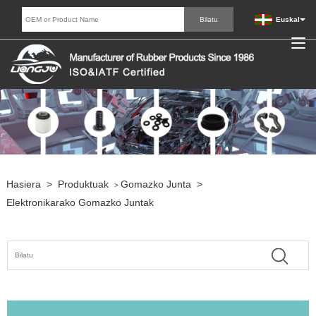
Euskal
Hasiera
>
Produktuak
Gomazko Junta
>
>
Elektronikarako Gomazko Juntak