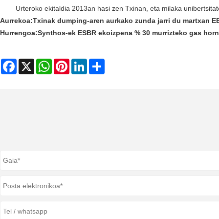
Urteroko ekitaldia 2013an hasi zen Txinan, eta milaka unibertsita
Aurrekoa:
Txinak dumping-aren aurkako zunda jarri du martxan E
Hurrengoa:
Synthos-ek ESBR ekoizpena % 30 murrizteko gas horn
Facebook
X
WhatsApp
Pinterest
LinkedIn
Share