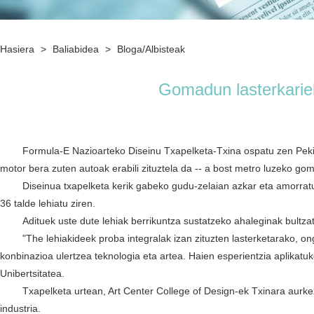
Hasiera
>
Baliabidea
>
Bloga/Albisteak
Gomadun lasterkarie
Formula-E Nazioarteko Diseinu Txapelketa-Txina ospatu zen Pekine
motor bera zuten autoak erabili zituztela da -- a bost metro luzeko go
Diseinua txapelketa kerik gabeko gudu-zelaian azkar eta amorratu
36 talde lehiatu ziren.
Adituek uste dute lehiak berrikuntza sustatzeko ahaleginak bultz
"The lehiakideek proba integralak izan zituzten lasterketarako, on
konbinazioa ulertzea teknologia eta artea. Haien esperientzia aplikat
Unibertsitatea.
Txapelketa urtean, Art Center College of Design-ek Txinara aurkezt
industria.