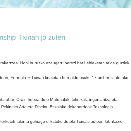
ship-Txinan jo zuten
rakartzea. Honi buruzko ezaugarri berezi bat Lehiaketan talde guztiek
tean, Formula-E Txinan finaletan herrialde osoko 17 unibertsitatetako
eta abar. Orain hobea dute Materialak, teknikak, ingeniaritza eta
 Pekineko Arte eta Diseinu Eskolako dekanordeak Teknologia
terketek talentu gehiago elikatuko dutela Txina'
s autoen fabrikazio