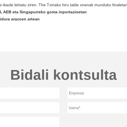
te-ikasle lehiatu ziren. The Txinako hiru talde onenak munduko finalet
B, AEB eta Singapurreko goma inportazioetan
idura arazoen artean
Bidali kontsulta