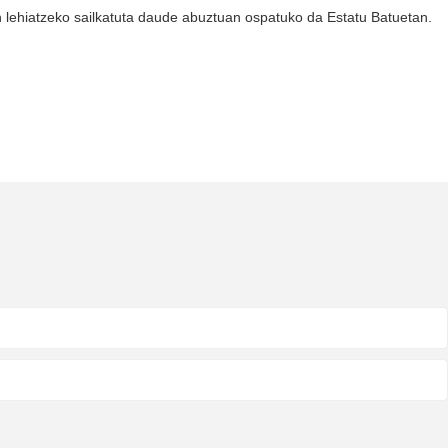
an lehiatzeko sailkatuta daude abuztuan ospatuko da Estatu Batuetan.