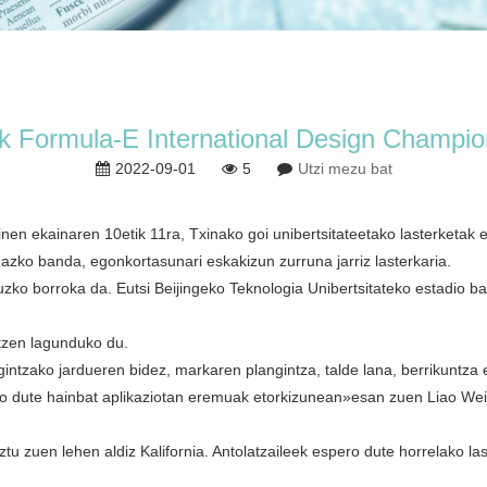
k Formula-E International Design Champion
2022-09-01
5
Utzi mezu bat
n ekainaren 10etik 11ra, Txinako goi unibertsitateetako lasterketak e
mazko banda, egonkortasunari eskakizun zurruna jarriz lasterkaria.
zko borroka da. Eutsi Beijingeko Teknologia Unibertsitateko estadio ba
atzen lagunduko du.
gintzako jardueren bidez, markaren plangintza, talde lana, berrikuntza 
uko dute hainbat aplikaziotan eremuak etorkizunean»
esan zuen Liao Wei
u zuen lehen aldiz Kalifornia. Antolatzaileek espero dute horrelako las