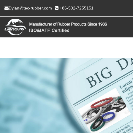
Dylan@tec-rubber.com
+86-592-7255151
HASIERA
GURI BURUZ
PRODUK