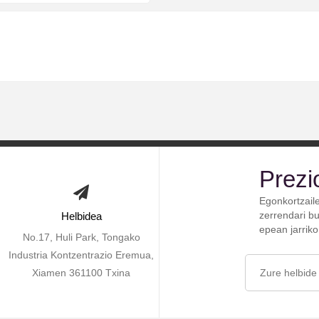
Prezi
Egonkortzail
zerrendari bu
Helbidea
epean jarrik
No.17, Huli Park, Tongako
Industria Kontzentrazio Eremua,
Xiamen 361100 Txina