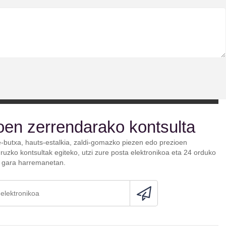
oen zerrendarako kontsulta
e-butxa, hauts-estalkia, zaldi-gomazko piezen edo prezioen
ruzko kontsultak egiteko, utzi zure posta elektronikoa eta 24 orduko
o gara harremanetan.