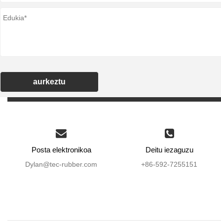
aurkeztu
Posta elektronikoa
Deitu iezaguzu
Dylan@tec-rubber.com
+86-592-7255151